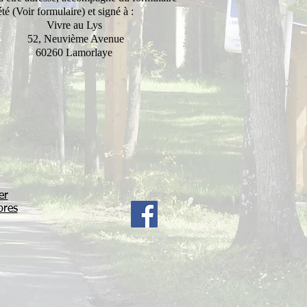
é (Voir formulaire) et signé à :
Vivre au Lys
52, Neuvième Avenue
60260 Lamorlaye
er
bres