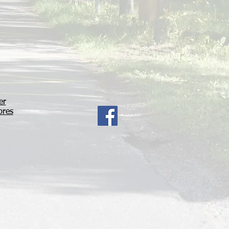
er
bres