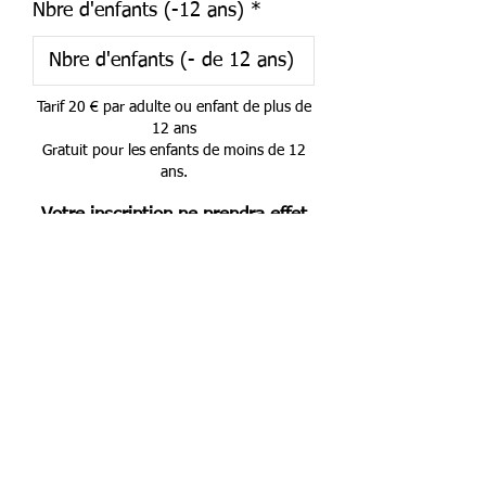
Nbre d'enfants (-12 ans)
Tarif 20 € par adulte ou enfant de plus de
12 ans
Gratuit pour les enfants de moins de 12
ans.
Votre inscription ne prendra effet
qu'à
réception de votre règlement
Virement bancaire
Carte bancaire ou PayPal
Chèque
Règlement
Les statuts de l'association
-
Nos